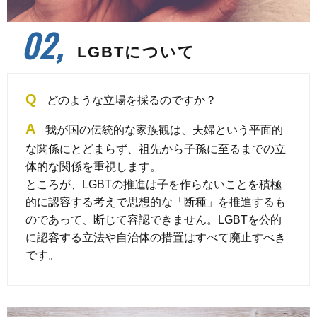
02,
LGBTについて
Q
どのような立場を採るのですか？
A
我が国の伝統的な家族観は、夫婦という平面的
な関係にとどまらず、祖先から子孫に至るまでの立
体的な関係を重視します。
ところが、LGBTの推進は子を作らないことを積極
的に認容する考えで思想的な「断種」を推進するも
のであって、断じて容認できません。LGBTを公的
に認容する立法や自治体の措置はすべて廃止すべき
です。