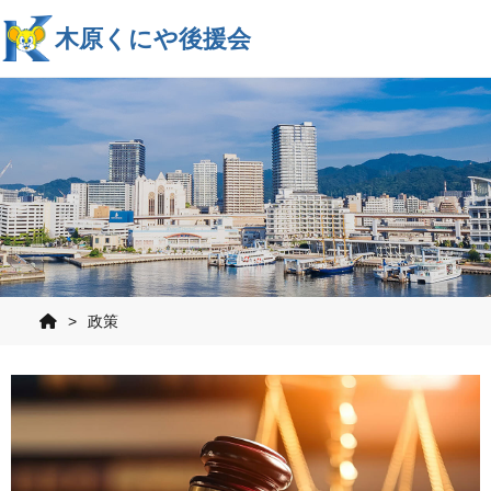
木原くにや後援会
>
政策