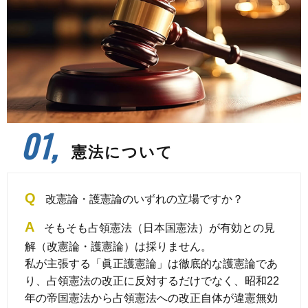
01,
憲法について
Q
改憲論・護憲論のいずれの立場ですか？
A
そもそも占領憲法（日本国憲法）が有効との見
解（改憲論・護憲論）は採りません。
私が主張する「眞正護憲論」は徹底的な護憲論であ
り、占領憲法の改正に反対するだけでなく、昭和22
年の帝国憲法から占領憲法への改正自体が違憲無効