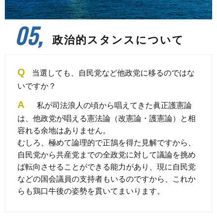
05,
政治的スタンスについて
Q
当選しても、自民党など他政党に移るのではな
いですか？
A
私が司法浪人の頃から唱えてきた眞正護憲論
は、他政党が唱える憲法論（改憲論・護憲論）と相
容れる余地はありません。
むしろ、極めて論理的で正鵠を得た見解ですから、
自民党から共産党までの全政党に対して議論を挑め
ば転向させることができる能力があり、現に自民党
などの国会議員の支持者もいるのですから、これか
らも鶏口牛後の姿勢を貫いてまいります。